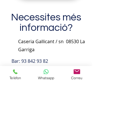
Necessites més
informació?
Caseria Gallicant / sn
08530 La
Garriga
Bar: 93 842 93 82
Telèfon
Whatsapp
Correu
Lloguer de pistes:
690 74 68 05
(Whatsapp)
Lloguer d'espais:
690 74 68 05
(Whatsapp)
clubcasinofigaro@gmail.com